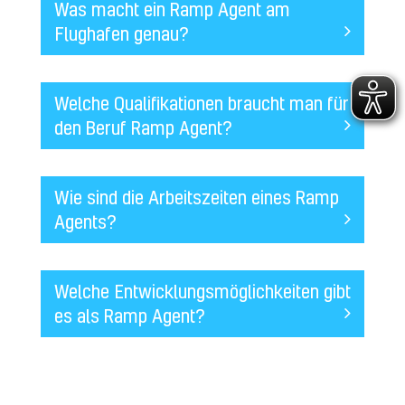
Was macht ein Ramp Agent am
Flughafen genau?
Welche Qualifikationen braucht man für
den Beruf Ramp Agent?
Wie sind die Arbeitszeiten eines Ramp
Agents?
Welche Entwicklungsmöglichkeiten gibt
es als Ramp Agent?